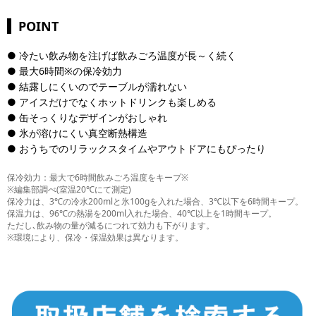
POINT
● 冷たい飲み物を注げば飲みごろ温度が長～く続く
● 最大6時間※の保冷効力
● 結露しにくいのでテーブルが濡れない
● アイスだけでなくホットドリンクも楽しめる
● 缶そっくりなデザインがおしゃれ
● 氷が溶けにくい真空断熱構造
● おうちでのリラックスタイムやアウトドアにもぴったり
保冷効力：最大で6時間飲みごろ温度をキープ※
※編集部調べ(室温20℃にて測定)
保冷力は、3℃の冷水200mlと氷100gを入れた場合、3℃以下を6時間キープ。
保温力は、96℃の熱湯を200ml入れた場合、40℃以上を1時間キープ。
ただし､飲み物の量が減るにつれて効力も下がります。
※環境により、保冷・保温効果は異なります。