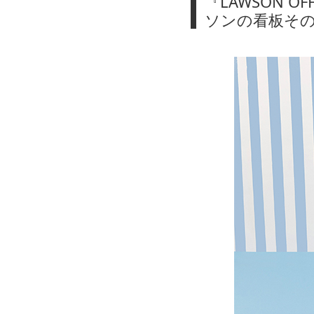
『LAWSON O
ソンの看板そのま