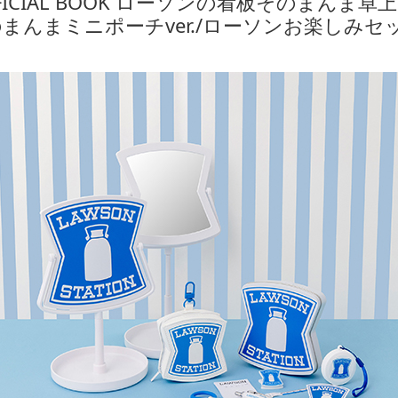
FFICIAL BOOK ローソンの看板そのまんま卓上
んまミニポーチver./ローソンお楽しみセット