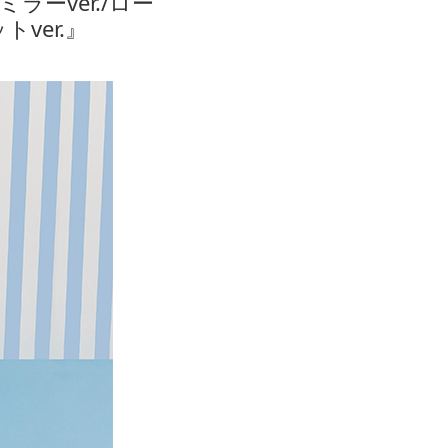
ミラーver./ロー
ver.』