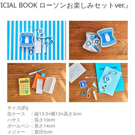
FFICIAL BOOK ローソンお楽しみセットver.』
サイズ(約)
缶ケース ：縦13.5×横13×高さ3cm
ハサミ ：長さ10cm
ボールペン：長さ14cm
メジャー ：直径5cm