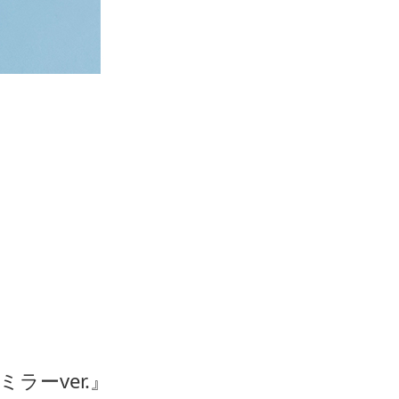
ミラーver.』