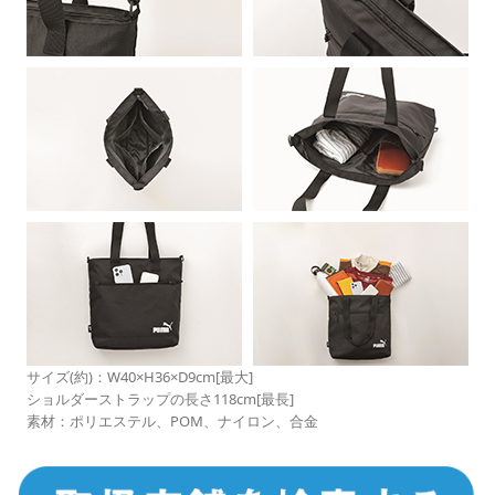
サイズ(約)：W40×H36×D9cm[最大]
ショルダーストラップの長さ118cm[最長]
素材：ポリエステル、POM、ナイロン、合金