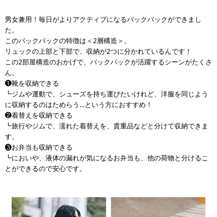
男女兼用！毎日がよりアクティブになるバックパックができまし
た。
このバックパックの特徴は＜2層構造＞。
リュックの上部と下部で、収納が2つに分かれているんです！
この2部屋構造のおかげで、バックパックが活躍するシーンがたくさ
ん。
❶靴を収納できる
┗ジムや運動で、シューズを持ち運びたいけれど、洋服を同じよう
に収納するのはためらう…という方におすすめ！
❷着替えを収納できる
┗旅行やジムで、濡れた着替えを、貴重品などと分けて収納できま
す。
❸お弁当も収納できる
┗においや、液体の漏れが気になるお弁当も、他の荷物と分けるこ
とができるので安心です。