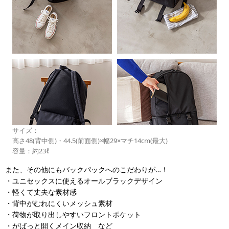
サイズ：
高さ48(背中側)・44.5(前面側)×幅29×マチ14cm(最大)
容量：約23ℓ
また、その他にもバックパックへのこだわりが…！
・ユニセックスに使えるオールブラックデザイン
・軽くて丈夫な素材感
・背中がむれにくいメッシュ素材
・荷物が取り出しやすいフロントポケット
・がばっと開くメイン収納 など