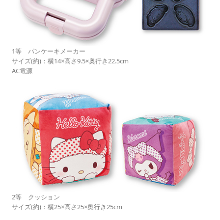
1等 パンケーキメーカー
サイズ(約)：横14×高さ9.5×奥行き22.5cm
AC電源
2等 クッション
サイズ(約)：横25×高さ25×奥行き25cm