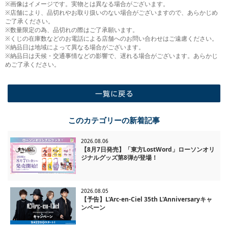
※画像はイメージです。実物とは異なる場合がございます。
※店舗により、品切れやお取り扱いのない場合がございますので、あらかじめ
ご了承ください。
※数量限定の為、品切れの際はご了承願います。
※くじの在庫数などのお電話による店舗へのお問い合わせはご遠慮ください。
※納品日は地域によって異なる場合がございます。
※納品日は天候・交通事情などの影響で、遅れる場合がございます。あらかじ
めご了承ください。
一覧に戻る
このカテゴリーの新着記事
2026.08.06
【8月7日発売】「東方LostWord」ローソンオリ
ジナルグッズ第8弾が登場！
2026.08.05
【予告】L'Arc-en-Ciel 35th L'Anniversaryキャ
ンペーン