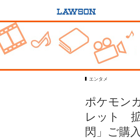
エンタメ
ポケモン
レット 
閃」ご購