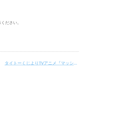
承ください。
タイトーくじよりTVアニメ『マッシュル-MASHLE-』が登場！