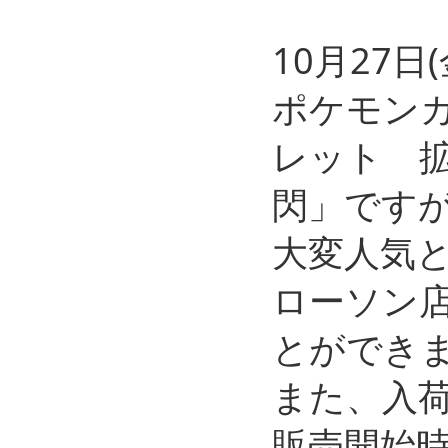
10月27
ポケモン
レット 
閃」です
大変人気
ローソン
とができ
また、入
販売開始時