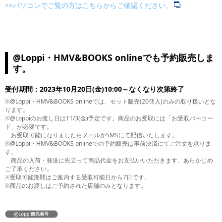
>>パソコンでご覧の方はこちらからご確認ください。
@Loppi・HMV&BOOKS onlineでも予約販売しま
す。
受付期間：2023年10月20日(金)10:00～なくなり次第終了
※@Loppi・HMV&BOOKS onlineでは、セット販売(20個入)のみの取り扱いとな
ります。
※@Loppiのお渡し日は11/3(金)予定です。商品のお受取には「お受取バーコー
ド」が必要です。
お受取可能になりましたらメールかSMSにて配信いたします。
※@Loppi・HMV&BOOKS onlineでの予約販売は事前決済にてご注文を承りま
す。
商品の入荷・発送に先立って商品代金をお支払いいただきます。あらかじめ
ご了承ください。
※受取可能期間はご案内する受取可能日から7日です。
※商品のお渡しはご予約された店舗のみとなります。