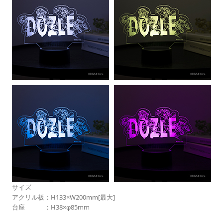
サイズ
アクリル板：H133×W200mm[最大]
台座 ：H38×φ85mm