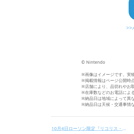
>
© Nintendo
※画像はイメージです。実
※掲載情報はページ公開時
※店舗により、品切れやお
※在庫数などのお電話によ
※納品日は地域によって異
※納品日は天候・交通事情
10月4日ローソン限定『リコリス・リコイル ランダム缶バッジ付きスクールバッグ風ポーチ』を発売