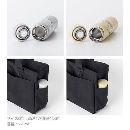
サイズ(約)：高さ17×直径4.5cm
容量：270ml