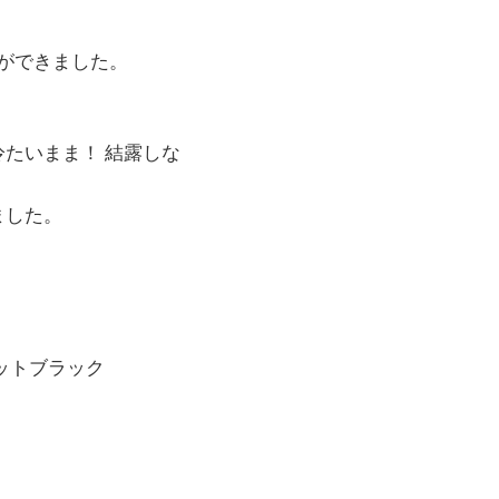
ルができました。
！
たいまま！ 結露しな
ました。
ットブラック