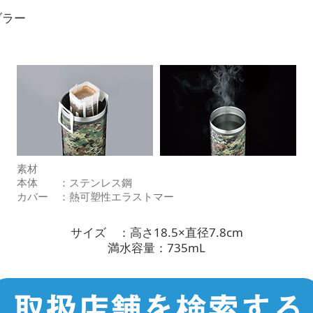
ブラー
素材
本体 ：ステンレス鋼
カバー ：熱可塑性エラストマー
サイズ ：高さ18.5×直径7.8cm
満水容量：735mL