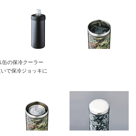
0mL缶の保冷クーラー
接注いで保冷ジョッキに