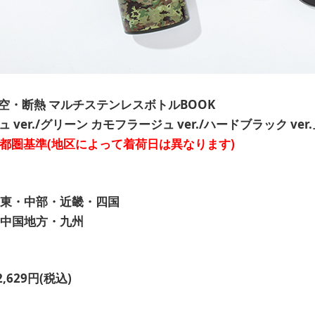
真空・断熱 マルチステンレスボトルBOOK
ver./グリーン カモフラージュ ver./ハードブラック ver.
※首都圏基準(地区によって着荷日は異なります)
・関東・中部・近畿・四国
道・中国地方・九州
629円(税込)