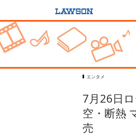
エンタメ
7月26日
空・断熱 
売