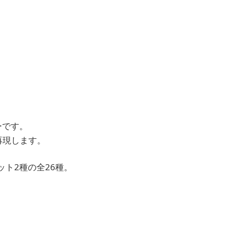
ーです。
再現します。
ト2種の全26種。