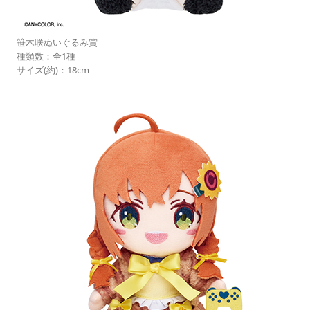
笹木咲ぬいぐるみ賞
種類数：全1種
サイズ(約)：18cm