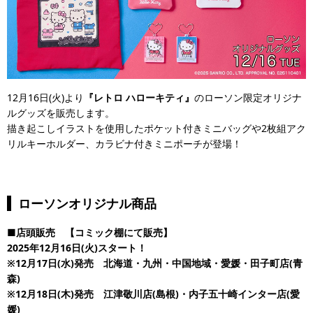
12月16日(火)より
『レトロ ハローキティ』
のローソン限定オリジナ
ルグッズを販売します。
描き起こしイラストを使用したポケット付きミニバッグや2枚組アク
リルキーホルダー、カラビナ付きミニポーチが登場！
ローソンオリジナル商品
■店頭販売 【コミック棚にて販売】
2025年12月16日(火)スタート！
※12月17日(水)発売 北海道・九州・中国地域・愛媛・田子町店(青
森)
※12月18日(木)発売 江津敬川店(島根)・内子五十崎インター店(愛
媛)