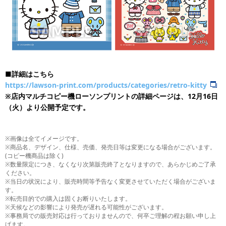
■詳細はこちら
https://lawson-print.com/products/categories/retro-kitty
※店内マルチコピー機ローソンプリントの詳細ページは、12月16日
（火）より公開予定です。
※画像は全てイメージです。
※商品名、デザイン、仕様、売価、発売日等は変更になる場合がございます。
(コピー機商品は除く)
※数量限定につき、なくなり次第販売終了となりますので、あらかじめご了承
ください。
※当日の状況により、販売時間等予告なく変更させていただく場合がございま
す。
※転売目的での購入は固くお断りいたします。
※天候などの影響により発売が遅れる可能性がございます。
※事務局での販売対応は行っておりませんので、何卒ご理解の程お願い申し上
げます。