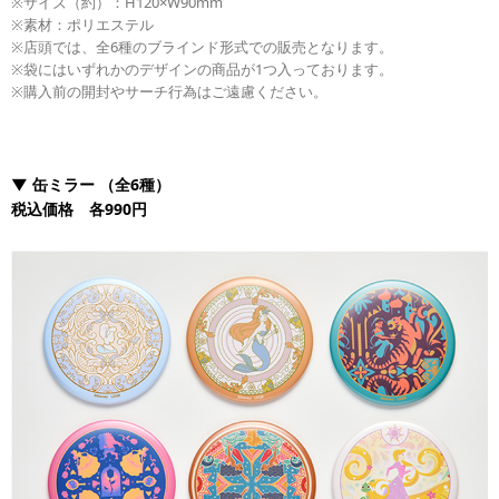
※サイズ（約）：H120×W90mm
※素材：ポリエステル
※店頭では、全6種のブラインド形式での販売となります。
※袋にはいずれかのデザインの商品が1つ入っております。
※購入前の開封やサーチ行為はご遠慮ください。
▼
缶ミラー
（全6種）
税込価格 各990円