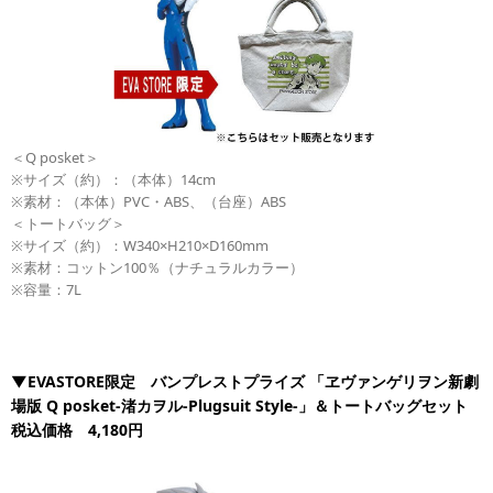
＜Q posket＞
※サイズ（約）：（本体）14cm
※素材：（本体）PVC・ABS、（台座）ABS
＜トートバッグ＞
※サイズ（約）：W340×H210×D160mm
※素材：コットン100％（ナチュラルカラー）
※容量：7L
▼EVASTORE限定 バンプレストプライズ 「ヱヴァンゲリヲン新劇
場版 Q posket-渚カヲル-Plugsuit Style-」＆トートバッグセット
税込価格 4,180円