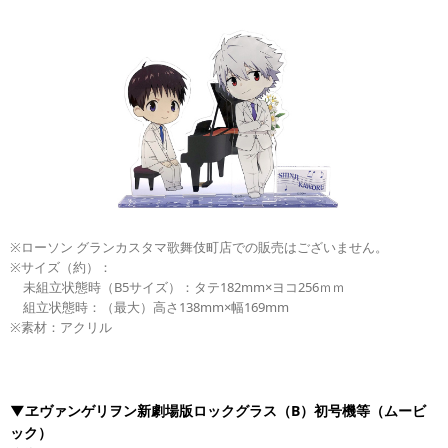
※ローソン グランカスタマ歌舞伎町店での販売はございません。
※サイズ（約）：
未組立状態時（B5サイズ）：タテ182mm×ヨコ256ｍｍ
組立状態時：（最大）高さ138mm×幅169mm
※素材：アクリル
▼ヱヴァンゲリヲン新劇場版ロックグラス（B）初号機等（ムービ
ック）