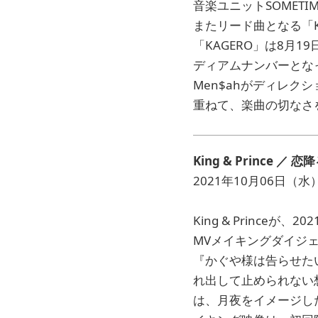
音楽ユニットSOMETIM
またリード曲となる「K
「KAGERO」は8月
ディアムナンバーとなっ
Men$ahがディレ
重ねて、楽曲の切なさ
King & Prince
／ 恋
2021年10月06日（水
King & Princ
MVメイキングダイジ
『かぐや様は告らせた
れ出して止められない想い
は、月夜をイメージし