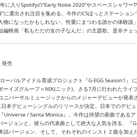
りSpotifyの“Early Noise 2020”やスペースシャワーTV“
 FORCE”に選出され注目を集める。今作のCSほっとステーシ
人物になったかもしれない、性愛にまつわる誰かの体験談
短編映画「私もただの女の子なんだ」の主題歌。是非チェ
）発売
ローバルアイドル育成プロジェクト『G-EGG Season1』
イズグループ＝NIK(ニック)。さる7月に行われたライブ「NIK 
-」にて、ユニバーサルミュージックからのメジャーデビューが発
水)に日本デビューシングルのリリースが決定。日本でのデビ
Universe / Santa Monica』。今作は待望の新曲で
の日本語バージョンと、彼らの代表曲として絶大な人気を誇る、『G
ca”の日本語バージョン、そして、それぞれのインスト 2 曲を加え