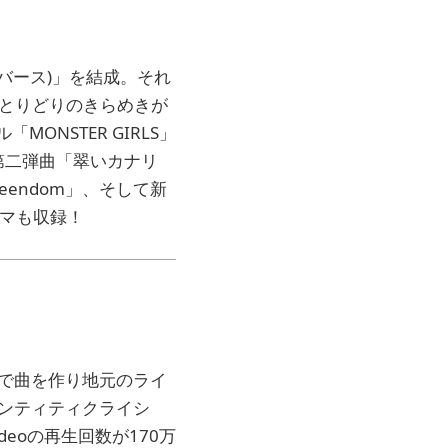
バース)」を結成。それ
とりどりのきらめきが
NSTER GIRLS」
第二弾曲「翠いカナリ
ueendom」、そして新
ラマも収録！
自身で曲を作り地元のライ
デンティティクライシ
eoの再生回数が170万