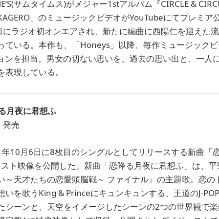
E’S(サムタイムス)がメジャー1stアルバム『CIRCLE & C
AGERO」のミュージックビデオがYouTubeにてプレミア
19日にラジオ初オンエアされ、新たに編曲に西陽仁を迎えた
ている。本作も、「Honeys」以降、毎作ミュージックビデ
クションを担当。男女の切ない思いを、過去の思い出と、一人
を表現している。
降る月夜に君想ふ
）発売
eが、2021年10月6日に8枚目のシングルとしてリリースする新
ェスト映像を公開した。新曲「恋降る月夜に君想ふ」は、平
い～天才たちの恋愛頭脳戦～ ファイナル』の主題歌。恋の
を歌うKing & Princeにキュンキュンする、王道のJ-P
たシーンと、天空をイメージしたシーンの2つの世界観で楽