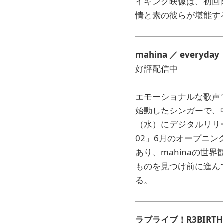
イキング映像は、初回
情と素の彼らが堪能す
mahina
／ everyday
好評配信中
エモーショナルな歌声で
始動したシンガーで、
（水）にデジタルリリー
02」6月のオープニ
あり、mahinaの
ものを見つけ前に進ん
る。
ラブライブ！R3BIRTH ／