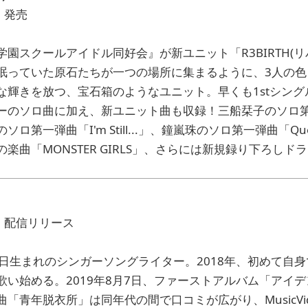
）発売
園スクールアイドル同好会』が新ユニット「R3BIRTH(リ
眠っていた原石たちが一つの場所に集まるように、3人の色
輝きを放つ、宝石箱のようなユニット。早くも1stシングル「MO
ーのソロ曲に加え、新ユニット曲も収録！三船栞子のソロ
ロ第一弾曲「I'm Still...」、鐘嵐珠のソロ第一弾曲「Q
楽曲「MONSTER GIRLS」、さらには新規録り下ろしド
水）配信リリース
年5月30日生まれのシンガーソングライター。2018年、初めて
歌い始める。2019年8月7日、ファーストアルバム「アイ
「青年脱衣所」は同年代の間で口コミが広がり、MusicVid