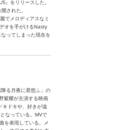
IRCUS』をリリースした。
公開された。
流麗でメロディアスなミ
オを手がけるNasty
になってしまった現在を
曲「恋降る月夜に君想ふ」の
野紫耀が主演する映画
ドキドキや、好きが溢
OPとなっている。MVで
曲を表現している。メ