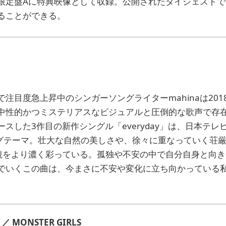
限定盤Aに特典映像として収録。公開されたダイジェスト
ることができる。
注目度急上昇中のシンガーソングライターmahinaは201
中性的かつミステリアスなビジュアルと圧倒的な歌声で存在
スした3作目の新作シングル「everyday」は、日本テレ
ングテーマ。壮大な自然の美しさや、徐々に重なっていく荘
世界観をより濃く彩っている。孤独や不安の中で自分自身と向
でいくこの曲は、今まさに不安や変化に立ち向かっている
 MONSTER GIRLS