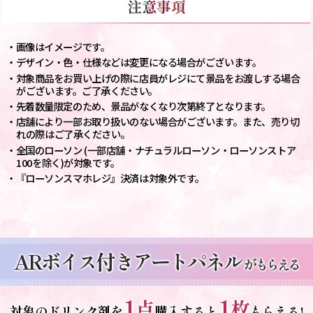
・画像はイメージです。
・デザイン・色・仕様などは変更になる場合がございます。
・対象商品をお買い上げの際に店員がレジにて景品をお渡しする場合
がございます。ご了承ください。
・先着数量限定のため、景品がなくなり次第終了となります。
・店舗により一部お取り扱いのない場合がございます。また、売り切
れの際はご了承ください。
・全国のローソン (一部店舗・ナチュラルローソン・ローソンストア
100を除く)が対象です。
・『ローソンスマホレジ』決済は対象外です。
ARボイス付きアートパネル
がもらえる
1
1
点
枚
対象のドリンク剤を
購入すると
もらえる!