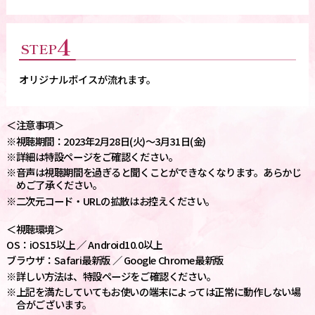
4
STEP
オリジナルボイスが流れます。
＜注意事項＞
※視聴期間：2023年2月28日(火)～3月31日(金)
※詳細は特設ページをご確認ください。
※音声は視聴期間を過ぎると聞くことができなくなります。あらかじ
めご了承ください。
※二次元コード・URLの拡散はお控えください。
＜視聴環境＞
OS：iOS15以上 ／ Android10.0以上
ブラウザ：Safari最新版 ／ Google Chrome最新版
※詳しい方法は、特設ページをご確認ください。
※上記を満たしていてもお使いの端末によっては正常に動作しない場
合がございます。