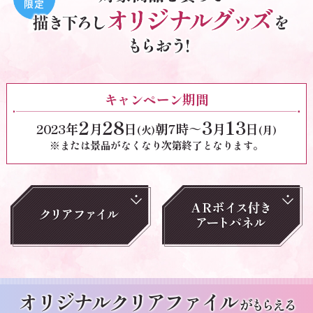
キャンペーン期間
2
28
3
13
2023年
月
日
朝7時～
月
日
(火)
(月)
※または景品がなくなり次第終了となります。
オリジナルクリアファイル
がもらえる