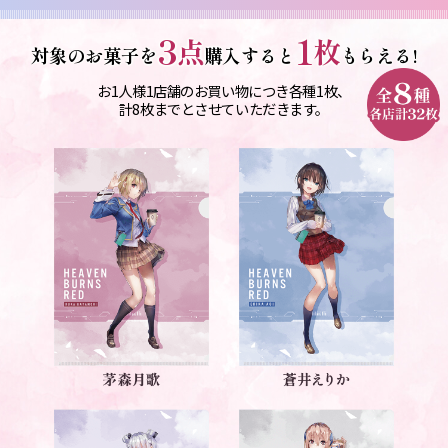
3
1
点
枚
対象のお菓子を
購入すると
もらえる!
お1人様1店舗のお買い物につき各種1枚、
計8枚までとさせていただきます。