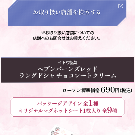
※お取り扱い店舗についての
店舗へのお問合せはお控えください。
イトウ製菓
ヘブンバーンズレッド
ラングドシャ チョコレートクリーム
690
ローソン標準価格
円(税込)
1
パッケージデザイン 全
種
9
オリジナルマグネットシート1枚入り 全
種