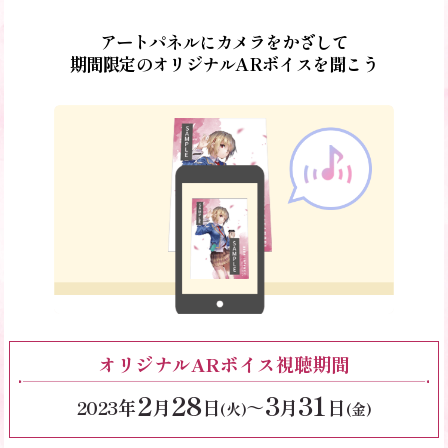
アートパネルにカメラをかざして
期間限定のオリジナルARボイスを聞こう
オリジナルARボイス視聴期間
2
28
3
31
2023年
月
日
～
月
日
(火)
(金)