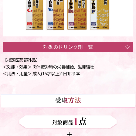
対象のドリンク剤一覧
【指定医薬部外品】
＜効能・効果＞ 肉体疲労時の栄養補給、滋養強壮
＜用法・用量＞ 成人(15才以上)1日1回1本
1
点
対象商品
+