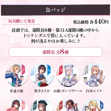
缶バッジ
440
玩具棚にて発売
税込価格 各
円
店頭では、部隊長8種・第31A部隊6種の中から
1つランダムで袋に入っています。
何が出るかはお楽しみに♪
8
部隊長 全
種