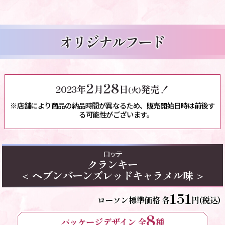
オリジナルフード
2
28
2023年
月
日
発売！
(火)
※店舗により商品の納品時間が異なるため、販売開始日時は前後す
る可能性がございます。
ロッテ
クランキー
＜ ヘブンバーンズレッドキャラメル味 ＞
151
ローソン標準価格 各
円(税込)
8
パッケージデザイン 全
種