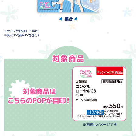
※サイズ:約220×310mm
※素材:PP(再生PPを含む)