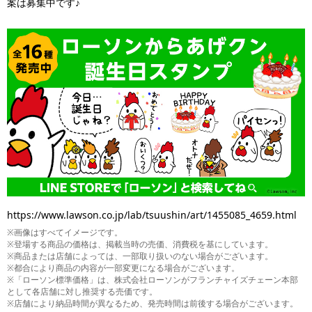
案は募集中です♪
https://www.lawson.co.jp/lab/tsuushin/art/1455085_4659.html
※画像はすべてイメージです。
※登場する商品の価格は、掲載当時の売価、消費税を基にしています。
※商品または店舗によっては、一部取り扱いのない場合がございます。
※都合により商品の内容が一部変更になる場合がございます。
※「ローソン標準価格」は、株式会社ローソンがフランチャイズチェーン本部
として各店舗に対し推奨する売価です。
※店舗により納品時間が異なるため、発売時間は前後する場合がございます。