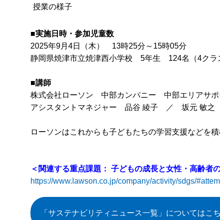
授業の様子
■実施日時・参加児童数
2025年9月4日（木） 13時25分～15時05分
静岡県焼津市立焼津西小学校 5年生 124名（4クラ
■
講師
株式会社ローソン 中部カンパニー 中部エリアサポ
アシスタントマネジャー 品谷 綾子 ／ 坂元 敏之
ローソンはこれからも子どもたちの学習支援などを積
＜関連する重点課題：
子どもの成長と女性・高齢者
https://www.lawson.co.jp/company/activity/sdgs/#atte
「サステナビリティニュース一覧」
についてはこ