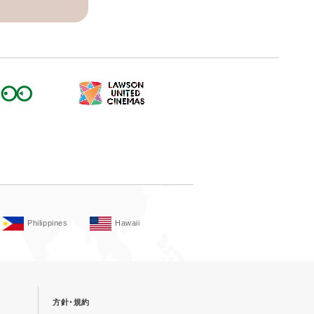
Philippines
Hawaii
方針･規約