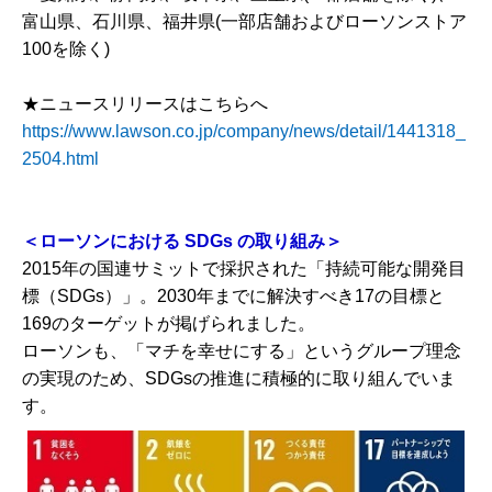
富山県、石川県、福井県(一部店舗およびローソンストア
100を除く)
★ニュースリリースはこちらへ
https://www.lawson.co.jp/company/news/detail/1441318_
2504.html
＜ローソンにおける
SDGs
の取り組み＞
2015年の国連サミットで採択された「持続可能な開発目
標（SDGs）」。2030年までに解決すべき17の目標と
169のターゲットが掲げられました。
ローソンも、「マチを幸せにする」というグループ理念
の実現のため、SDGsの推進に積極的に取り組んでいま
す。