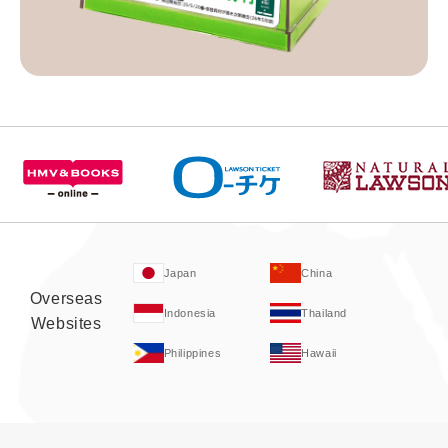
Japan
China
Overseas
Indonesia
Thailand
Websites
Philippines
Hawaii