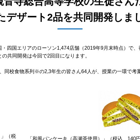
観音寺総合高等学校の生徒さん
たデザート2品を共同開発しま
中国・四国エリアのローソン1,474店舗（2019年9月末時点
との共同開発は今回で2回目になります。
、同校食物系列※の2,3年生の皆さん64人が、授業の一環で
）」（税
「和風パンケーキ（高瀬茶使用）」（税込 140