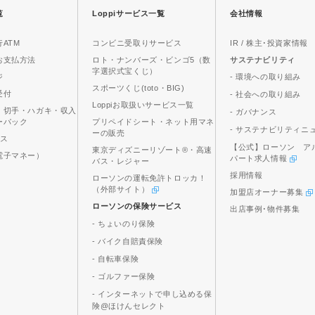
覧
Loppiサービス一覧
会社情報
ATM
コンビニ受取りサービス
IR / 株主･投資家情報
お支払方法
ロト・ナンバーズ・ビンゴ5（数
サステナビリティ
字選択式宝くじ）
ジ
- 環境への取り組み
スポーツくじ(toto・BIG)
受付
- 社会への取り組み
Loppiお取扱いサービス一覧
、切手・ハガキ・収入
- ガバナンス
ーパック
プリペイドシート・ネット用マネ
- サステナビリティニ
ーの販売
ビス
【公式】ローソン ア
東京ディズニーリゾート®・高速
電子マネー）
パート求人情報
バス・レジャー
採用情報
ローソンの運転免許トロッカ！
（外部サイト）
加盟店オーナー募集
ローソンの保険サービス
出店事例･物件募集
- ちょいのり保険
- バイク自賠責保険
- 自転車保険
- ゴルファー保険
- インターネットで申し込める保
険@ほけんセレクト