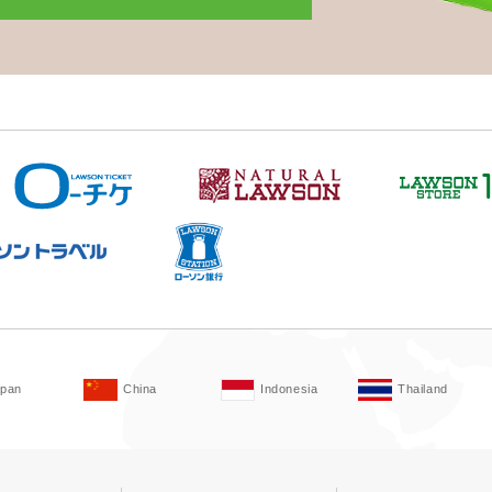
apan
China
Indonesia
Thailand