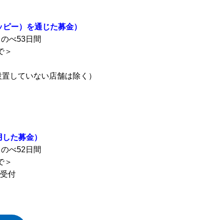
ロッピー）を通じた募金）
 のべ53日間
で＞
設置していない店舗は除く）
用した募金）
 のべ52日間
で＞
て受付