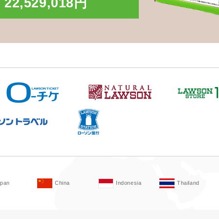
22,529,018円
apan
China
Indonesia
Thailand