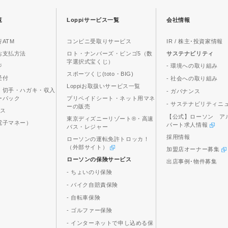
覧
Loppiサービス一覧
会社情報
ATM
コンビニ受取りサービス
IR / 株主･投資家情報
お支払方法
ロト・ナンバーズ・ビンゴ5（数
サステナビリティ
字選択式宝くじ）
ジ
- 環境への取り組み
スポーツくじ(toto・BIG)
受付
- 社会への取り組み
Loppiお取扱いサービス一覧
、切手・ハガキ・収入
- ガバナンス
ーパック
プリペイドシート・ネット用マネ
- サステナビリティニ
ーの販売
ビス
【公式】ローソン ア
東京ディズニーリゾート®・高速
電子マネー）
パート求人情報
バス・レジャー
採用情報
ローソンの運転免許トロッカ！
（外部サイト）
加盟店オーナー募集
ローソンの保険サービス
出店事例･物件募集
- ちょいのり保険
- バイク自賠責保険
- 自転車保険
- ゴルファー保険
- インターネットで申し込める保