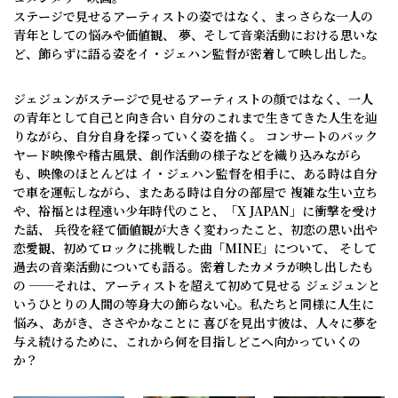
ステージで見せるアーティストの姿ではなく、まっさらな一人の
青年としての悩みや価値観、
夢、そして音楽活動における思いな
ど、飾らずに語る姿をイ・ジェハン監督が密着して映し出した。
ジェジュンがステージで見せるアーティストの顔ではなく、一人
の青年として自己と向き合い
自分のこれまで生きてきた人生を辿
りながら、自分自身を探っていく姿を描く。
コンサートのバック
ヤード映像や稽古風景、創作活動の様子などを織り込みながら
も、映像のほとんどは
イ・ジェハン監督を相手に、ある時は自分
で車を運転しながら、またある時は自分の部屋で
複雑な生い立ち
や、裕福とは程遠い少年時代のこと、「X JAPAN」に衝撃を受け
た話、
兵役を経て価値観が大きく変わったこと、初恋の思い出や
恋愛観、初めてロックに挑戦した曲「MINE」について、
そして
過去の音楽活動についても語る。密着したカメラが映し出したも
の ──それは、アーティストを超えて初めて見せる
ジェジュンと
いうひとりの人間の等身大の飾らない心。私たちと同様に人生に
悩み、あがき、ささやかなことに
喜びを見出す彼は、人々に夢を
与え続けるために、これから何を目指しどこへ向かっていくの
か？