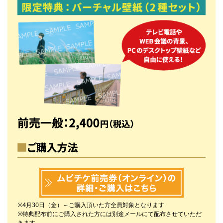
前売一
※4月30日（金）～ご購入頂いた方全員対象となります
※特典配布前にご購入された方には別途メールにて
配布させていただ
きます