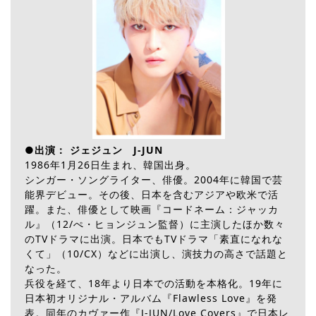
●出演： ジェジュン J-JUN
1986年1月26日生まれ、韓国出身。
シンガー・ソングライター、俳優。2004年に韓国で芸
能界デビュー。その後、日本を含むアジアや欧米で活
躍。また、俳優として映画『コードネーム：ジャッカ
ル』（12/ぺ・ヒョンジュン監督）に主演したほか数々
のTVドラマに出演。日本でもTVドラマ「素直になれな
くて」（10/CX）などに出演し、演技力の高さで話題と
なった。
兵役を経て、18年より日本での活動を本格化。19年に
日本初オリジナル・アルバム『Flawless Love』を発
表。同年のカヴァー作『J-JUN/Love Covers』で日本レ