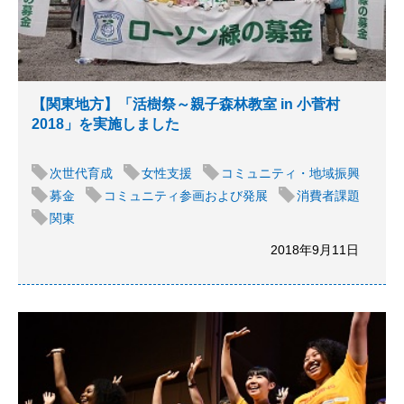
【関東地方】「活樹祭～親子森林教室 in 小菅村
2018」を実施しました
次世代育成
女性支援
コミュニティ・地域振興
募金
コミュニティ参画および発展
消費者課題
関東
2018年9月11日