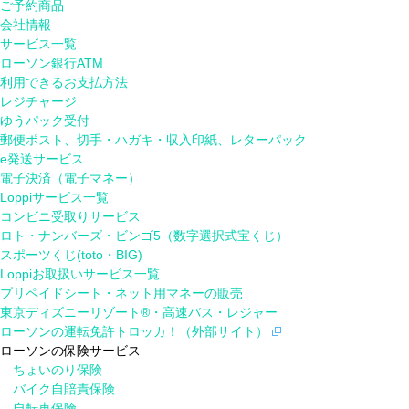
ご予約商品
会社情報
サービス一覧
ローソン銀行ATM
利用できるお支払方法
レジチャージ
ゆうパック受付
郵便ポスト、切手・ハガキ・収入印紙、レターパック
e発送サービス
電子決済（電子マネー）
Loppiサービス一覧
コンビニ受取りサービス
ロト・ナンバーズ・ビンゴ5（数字選択式宝くじ）
スポーツくじ(toto・BIG)
Loppiお取扱いサービス一覧
プリペイドシート・ネット用マネーの販売
東京ディズニーリゾート®・高速バス・レジャー
ローソンの運転免許トロッカ！（外部サイト）
ローソンの保険サービス
ちょいのり保険
バイク自賠責保険
自転車保険