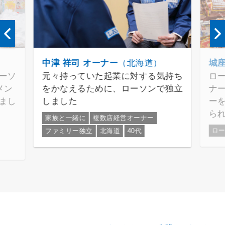
中津 祥司 オーナー
（北海道）
城座
ーソ
元々持っていた起業に対する気持ち
ロ
メン
をかなえるために、ローソンで独立
ナ
まし
しました
ー
ら
家族と一緒に
複数店経営オーナー
ロ
ファミリー独立
北海道
40代