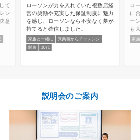
して
ローソンが力を入れていた複数店経
ロ
レン
営の奨励や充実した保証制度に魅力
に
決意
を感じ、ローソンなら不安なく夢が
ー
持てると確信しました。
も
代
家族と一緒に
異業種からチャレンジ
家
関東
30代
説明会のご案内