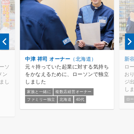
中津 祥司 オーナー
（北海道）
新谷
ーソ
元々持っていた起業に対する気持ち
ロ
メン
をかなえるために、ローソンで独立
お
まし
しました
ジ
し
家族と一緒に
複数店経営オーナー
ロ
ファミリー独立
北海道
40代