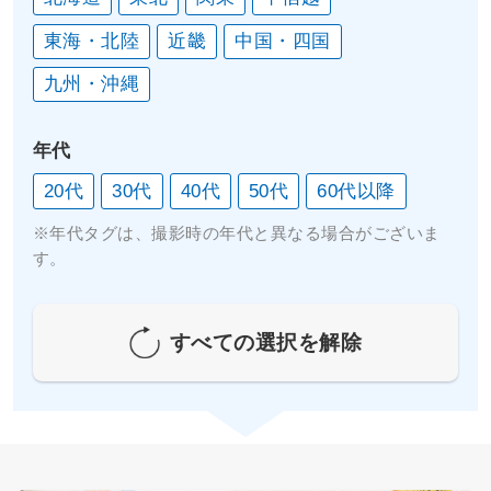
東海・北陸
近畿
中国・四国
九州・沖縄
年代
20代
30代
40代
50代
60代以降
※年代タグは、撮影時の年代と異なる場合がございま
す。
すべての
選択を解除