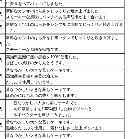
円
生姜豆をペアパックにしました。
新鮮なカツオのはら身をじっくりと焼き上げました。
円
スモーキーな風味にパンチのある黒胡椒がよく合います。
新鮮なカツオのはら身をシンプルに塩味でじっくりと焼き上げま
円
した。
新鮮なカツオのはら身を甘辛いタレでじっくりと焼き上げまし
円
た。
スモーキーな風味が特徴です。
高知県黒潮町産の黒糖を100%使用した、
円
香ばしい風味のかりんとうです。
昔なつかしい大きな蒸しケーキです。
円
高知産生姜糖と生姜の粉末を
たっぷり使用しています。
昔なつかしい大きな蒸しケーキです。
円
ほのかにはちみつの香りと味がします。
昔なつかしい大きな蒸しケーキです。
円
高知県産ゆずを100%使用したゆずジャムと
ゆずパウダーを練りこみました。
昔なつかしい大きな蒸しケーキです。
円
黒糖をたっぷり使用し、素朴な甘さに仕上げています。
昔なつかしい大きな蒸しケーキです。