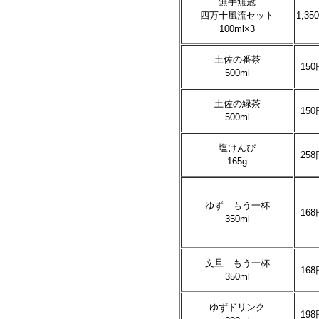
無手無冠
四万十風流セット
1,35
100ml×3
土佐の番茶
150
500ml
土佐の緑茶
150
500ml
塩けんぴ
258
165g
ゆず もう一杯
168
350ml
文旦 もう一杯
168
350ml
ゆずドリンク
198