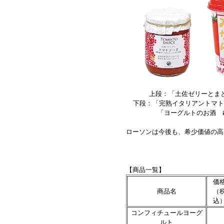
上段：「土佐ゼリーとまと
下段：「完熟イタリアントマトソ
「ヨーグルトのお酒 ゆず
ローソンは今後も、希少価値の高
【商品一覧】
価
商品名
（
込
コンフィチュールヨーグ
ルト