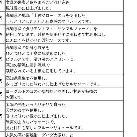
円
文旦の果実と皮をまるごと混ぜ込み、
風味豊かに仕上げました。
高知県の地鶏「土佐ジロー」の卵を使用した、
円
しっとりとしたふわふわ食感のマドレーヌです。
高知県産イタリアントマト「サンマルツァーノ」を
円
使用しています。砂糖を使用せずに玉ねぎで甘みを出し、
にんにくを効かせた万能ソースです。
高知県産の新鮮な野菜を
ひとつひとつ丁寧に瓶詰めにした
円
ピクルスです。漬け液のアクセントに、
高知の清流仁淀川流域で
栽培されている山椒を使用しています。
高知県産生姜を使用し、
円
さっぱりとした味わいに仕上げたサルサソースです。
ヨーグルトのほのかな酸味とやさしい甘みが特徴の
円
お酒です。
太陽の光をたっぷり浴びて育った
天然のゆずを使用し、
円
香りと味わい豊かに仕上げました。
果実のようなパッケージで、
見た目にも楽しいフルーツリキュールです。
人気の高い栗焼酎「ダバダ火振り」と