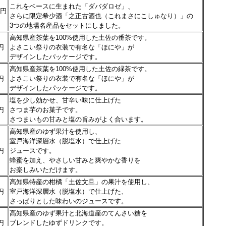
これをベースに生まれた「ダバダロゼ」、
0円
さらに限定希少酒「之正古酒也（これまさにこしゅなり）」の
3つの地場名産品をセットにしました。
高知県産茶葉を100%使用した土佐の番茶です。
円
よさこい祭りの衣装で有名な「ほにや」が
デザインしたパッケージです。
高知県産茶葉を100%使用した土佐の緑茶です。
円
よさこい祭りの衣装で有名な「ほにや」が
デザインしたパッケージです。
塩を少し効かせ、甘辛い味に仕上げた
円
さつま芋のお菓子です。
さつまいもの甘みと塩の旨みがよく合います。
高知県産のゆず果汁を使用し、
室戸海洋深層水（脱塩水）で仕上げた
円
ジュースです。
蜂蜜を加え、やさしい甘みと爽やかな香りを
お楽しみいただけます。
高知県特産の柑橘「土佐文旦」の果汁を使用し、
円
室戸海洋深層水（脱塩水）で仕上げた、
さっぱりとした味わいのジュースです。
高知県産のゆず果汁と北海道産のてんさい糖を
円
ブレンドしたゆずドリンクです。