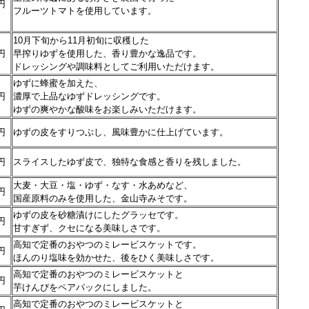
円
フルーツトマトを使用しています。
10月下旬から11月初旬に収穫した
円
早搾りゆずを使用した、香り豊かな逸品です。
ドレッシングや調味料としてご利用いただけます。
ゆずに蜂蜜を加えた、
円
濃厚で上品なゆずドレッシングです。
ゆずの爽やかな酸味をお楽しみいただけます。
円
ゆずの皮をすりつぶし、風味豊かに仕上げています。
円
スライスしたゆず皮で、独特な食感と香りを残しました。
大麦・大豆・塩・ゆず・なす・水あめなど、
円
国産原料のみを使用した、金山寺みそです。
ゆずの皮を砂糖漬けにしたグラッセです。
円
甘すぎず、クセになる美味しさです。
高知で定番のおやつのミレービスケットです。
円
ほんのり塩味を効かせた、後をひく美味しさです。
高知で定番のおやつのミレービスケットと
円
芋けんぴをペアパックにしました。
高知で定番のおやつのミレービスケットと