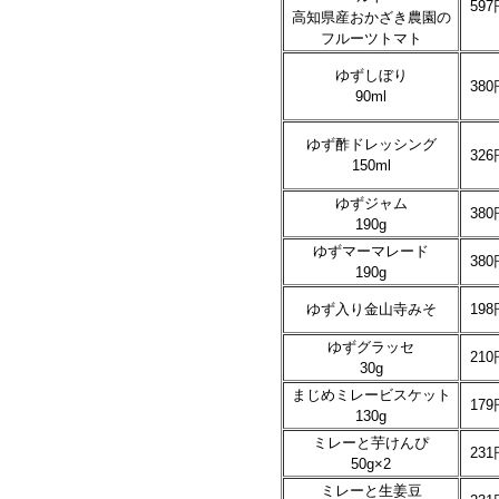
597
高知県産おかざき農園の
フルーツトマト
ゆずしぼり
380
90ml
ゆず酢ドレッシング
326
150ml
ゆずジャム
380
190g
ゆずマーマレード
380
190g
ゆず入り金山寺みそ
198
ゆずグラッセ
210
30g
まじめミレービスケット
179
130g
ミレーと芋けんぴ
231
50g×2
ミレーと生姜豆