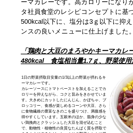
ーマカレーです。高カロリーになり
タ社員食堂のレシピコンセプトに基
500kcal以下に、塩分は3ｇ以下に
ンスの良いメニューに仕上げました
「鶏肉と大豆のまろやかキーマカレ
480kcal
食塩相当量
1.7
ｇ、野菜使用
1日の野菜摂取目安量の1/3以上の野菜が摂れるキ
ーマカレーです。
カレーソースにトマトペーストを加えることでカ
ロリーを抑えながら、コクと旨みをきかせていま
す。大きめにカットしたにんじん、かぼちゃ、ブ
ロッコリー、食感が楽しめるコーンや大豆、さら
に食物繊維の豊富なきのこを盛りつけ、満腹感を
得やすくしています。五穀米のほか、脂身の少な
い鶏挽肉とクラッシュした大豆を混ぜ込むこと
で、動物性・植物性の良質なたんぱく質を摂取で