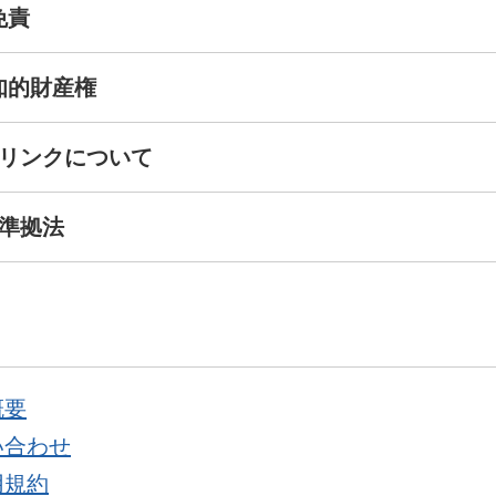
 免責
 知的財産権
. リンクについて
. 準拠法
概要
い合わせ
用規約