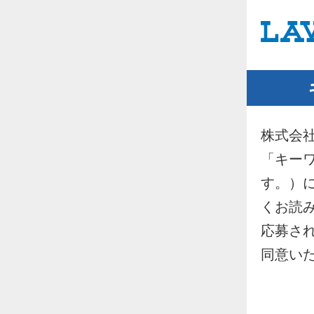
株式会
「キー
す。）
くお読
応募さ
同意い