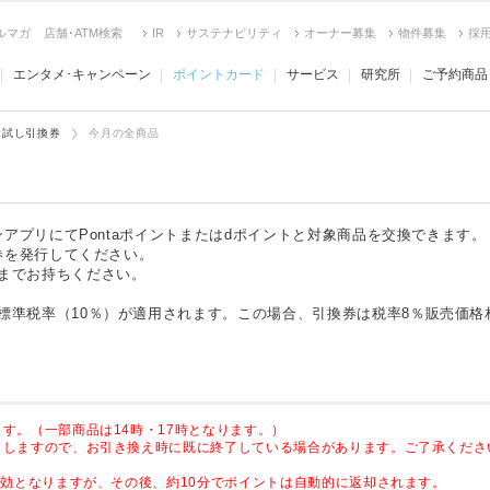
ルマガ
店舗･ATM検索
IR
サステナビリティ
オーナー募集
物件募集
採
エンタメ･キャンペーン
ポイントカード
サービス
研究所
ご予約商品
お試し引換券
今月の全商品
ンアプリにてPontaポイントまたはdポイントと対象商品を交換できます。
換券を発行してください。
までお持ちください。
準税率（10％）が適用されます。この場合、引換券は税率8％販売価格
す。（一部商品は14時・17時となります。）
了しますので、お引き換え時に既に終了している場合があります。ご了承くださ
無効となりますが、その後、約10分でポイントは自動的に返却されます。