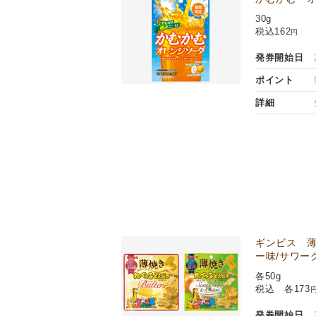
30g
税込162
円
発券開始日
ポイント
詳細
ギンビス 
ー味/サワー
各50g
税込 各173
発券開始日