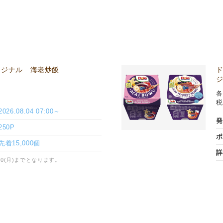
リジナル 海老炒飯
各
税
2026.08.04 07:00～
発
250P
ポ
先着15,000個
詳
10(月)までとなります。