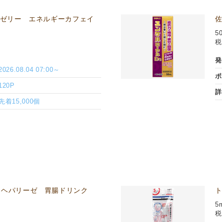
nゼリー エネルギーカフェイ
佐
5
税
発
2026.08.04 07:00～
ポ
120P
詳
先着15,000個
 ヘパリーゼ 胃腸ドリンク
5
税