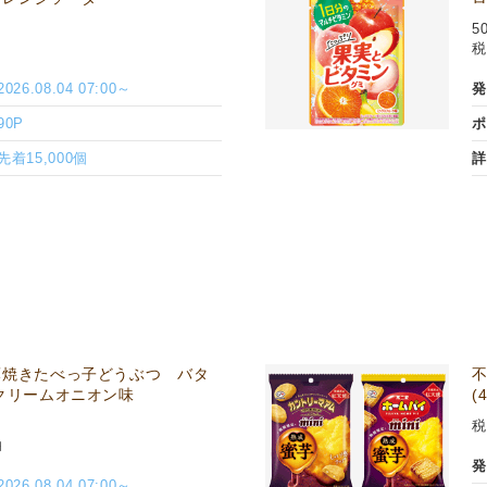
5
税
2026.08.04 07:00～
発
90P
ポ
先着15,000個
詳
薄焼きたべっ子どうぶつ バタ
クリームオニオン味
(
税
円
発
2026.08.04 07:00～