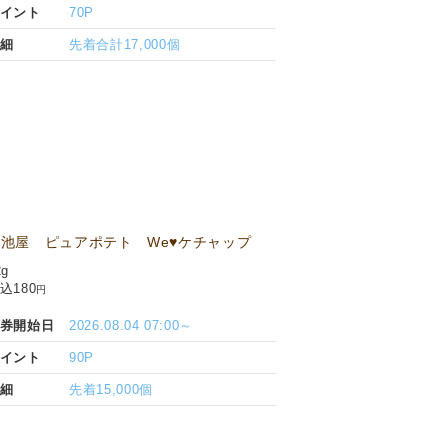
イント
70P
細
先着合計17,000個
池屋 ピュアポテト We♥ケチャップ
2g
込180
円
券開始日
2026.08.04 07:00～
イント
90P
細
先着15,000個