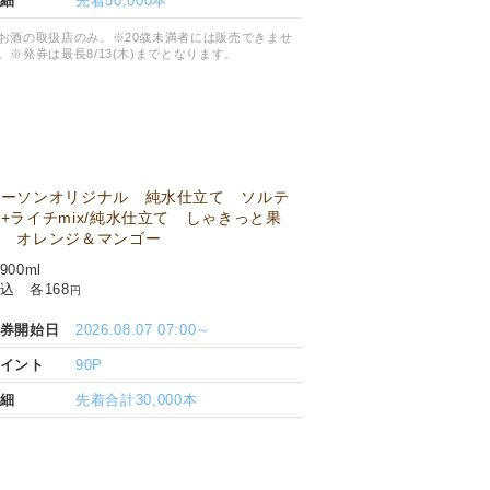
細
先着50,000本
お酒の取扱店のみ。※20歳未満者には販売できませ
。※発券は最長8/13(木)までとなります。
ローソンオリジナル 純水仕立て ソルテ
+ライチmix/純水仕立て しゃきっと果
実 オレンジ＆マンゴー
900ml
込 各168
円
券開始日
2026.08.07 07:00～
イント
90P
細
先着合計30,000本