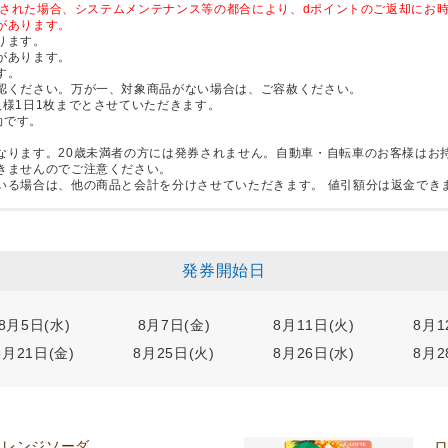
セルされた場合、システムメンテナンス等の都合により、dポイントのご返却にお
があります。
ります。
があります。
す。
認ください。万が一、対象商品がない場合は、ご容赦ください。
様1日1枚までとさせていただきます。
効です。
なります。20歳未満者の方には発券されません。自動車・自転車のお客様はお
きませんのでご注意ください。
いる場合は、他の商品と会計を分けさせていただきます。 値引額分は返金でき
発券開始日
8月5日(水)
8月7日(金)
8月11日(火)
8月1
8月21日(金)
8月25日(火)
8月26日(水)
8月2
オレンジソーダ