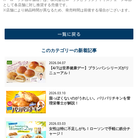
として各店舗に対し推奨する売価です。
※店舗により納品時間が異なるため、発売時間は前後する場合がございます。
一覧に戻る
このカテゴリーの新着記事
2026.04.07
【4/7は世界健康デー】ブランパンシリーズがリ
ニューアル！
2026.03.10
脂っぽくないのがうれしい。パリパリチキンを管
理栄養士が解説！
2026.03.03
女性は特に不足しがち！ローソンで手軽に鉄分チ
ャージ！