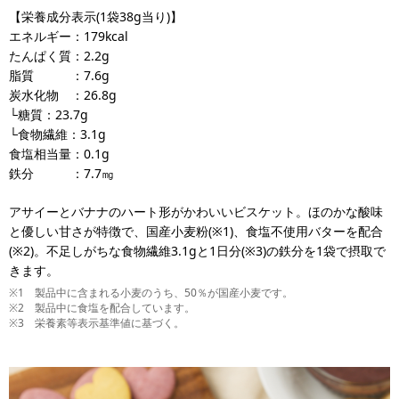
【栄養成分表示(1袋38g当り)】
エネルギー：179kcal
たんぱく質：2.2g
脂質 ：7.6g
炭水化物 ：26.8g
└糖質：23.7g
└食物繊維：3.1g
食塩相当量：0.1g
鉄分 ：7.7㎎
アサイーとバナナのハート形がかわいいビスケット。ほのかな酸味
と優しい甘さが特徴で、国産小麦粉(※1)、食塩不使用バターを配合
(※2)。不足しがちな食物繊維3.1gと1日分(※3)の鉄分を1袋で摂取で
きます。
※1 製品中に含まれる小麦のうち、50％が国産小麦です。
※2 製品中に食塩を配合しています。
※3 栄養素等表示基準値に基づく。