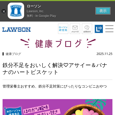
ローソン
表示
Lawson, Inc.
無料 - In Google Play
健康ブログ
2025.11.25
鉄分不足をおいしく解決♡アサイー＆バナ
ナのハートビスケット
管理栄養士おすすめ、鉄分不足対策にぴったりなコンビニおやつ