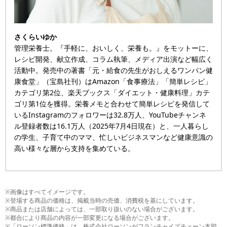
さくらいゆか
管理栄養士。『手軽に、おいしく、栄養も。』をモットーに、
レシピ開発、献立作成、コラム執筆、メディア出演など幅広く
活動中。発売中の著書「元・給食の先生がおしえるワンパン健
康食堂」（宝島社刊）はAmazon「食事療法」「簡単レシピ」
カテゴリ第2位、楽天ブックス「ダイエット・健康料理」カテ
ゴリ第1位を獲得。栄養メモと合わせて簡単レシピを発信して
いるInstagramのフォロワーは32.8万人、YouTubeチャンネ
ル登録者数は16.1万人（2025年7月4日現在）と、一人暮らし
の学生、子育て中のママ、忙しいビジネスマンなど健康意識の
高い様々な層から支持を集めている。
※画像はすべてイメージです。
※登場する商品の価格は、掲載当時の売価、消費税を基にしています。
※商品または店舗によっては、一部取り扱いのない場合がございます。
※都合により商品の内容が一部変更になる場合がございます。
※「ローソン標準価格」は、株式会社ローソンがフランチャイズチェーン本部