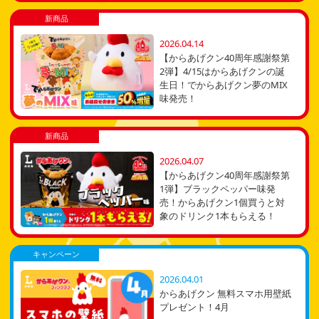
新商品
2026.04.14
【からあげクン40周年感謝祭第
2弾】4/15はからあげクンの誕
生日！でからあげクン夢のMIX
味発売！
新商品
2026.04.07
【からあげクン40周年感謝祭第
1弾】ブラックペッパー味発
売！からあげクン1個買うと対
象のドリンク1本もらえる！
キャンペーン
2026.04.01
からあげクン 無料スマホ用壁紙
プレゼント！4月