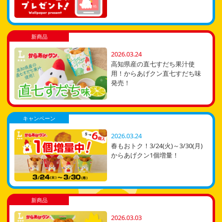
新商品
2026.03.24
高知県産の直七すだち果汁使
用！からあげクン直七すだち味
発売！
キャンペーン
2026.03.24
春もおトク！3/24(火)～3/30(月)
からあげクン1個増量！
新商品
2026.03.03