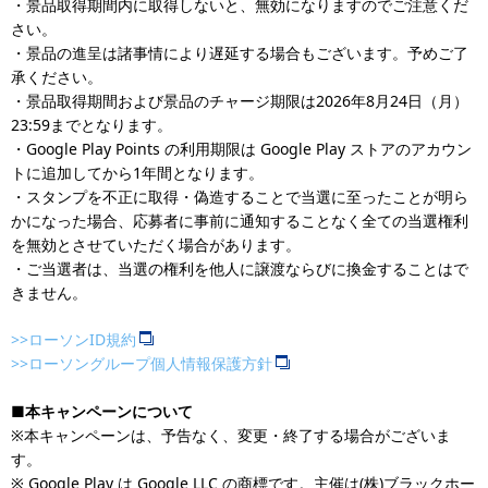
・景品取得期間内に取得しないと、無効になりますのでご注意くだ
さい。
・景品の進呈は諸事情により遅延する場合もございます。予めご了
承ください。
・景品取得期間および景品のチャージ期限は2026年8月24日（月）
23:59までとなります。
・Google Play Points の利用期限は Google Play ストアのアカウン
トに追加してから1年間となります。
・スタンプを不正に取得・偽造することで当選に至ったことが明ら
かになった場合、応募者に事前に通知することなく全ての当選権利
を無効とさせていただく場合があります。
・ご当選者は、当選の権利を他人に譲渡ならびに換金することはで
きません。
>>ローソンID規約
>>ローソングループ個人情報保護方針
■本キャンペーンについて
※本キャンペーンは、予告なく、変更・終了する場合がございま
す。
※ Google Play は Google LLC の商標です。主催は(株)ブラックホー