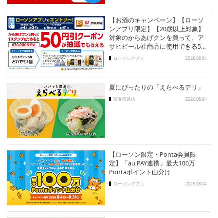
【お酒のキャンペーン】【ローソ
ンアプリ限定】【20歳以上対象】
対象のからあげクンを買って、ア
サヒビール社商品に使用できる50
円引クーポンを抽選でもらおう！
ローソンアプリ
2026.08.04
夏にぴったりの「えらべるデリ」
研究所通信
2026.08.04
【ローソン限定・Ponta会員限
定】「au PAY連携」最大100万
Pontaポイント山分け
ローソンアプリ
2026.08.04