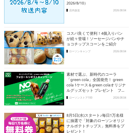
2026/8/10）
店内放送
2026.08.04
コスパ良くて便利！4個入りパン
が続々登場！ソーセージパンやチ
ョコチップスコーンをご紹介
ローソンキャンプ
2026.08.04
素材で選ぶ、新時代のコーラ
「green cola」全国発売！ green
cola 1ケース＆green colaオリジナ
ルグッズセット プレゼント フォ
ロー＆リポストキャンペーン
ローソンストア100
2026.08.04
8月5日(水)スタート♪毎日1万名様
に抽選で「対象のローソンオリジ
ナルポテトチップス」無料券をプ
レゼント！