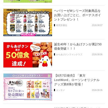
ヘパリーゼWシリーズ対象商品を
お買い上げごとに、ボーナスポイ
ントプレゼント！
研究所通信
2026.08.07
誕生40年！からあげクンが累計50
億食突破！！！
からあげクンファンクラブ
2026.08.06
【8月7日発売】「東方
LostWord」ローソンオリジナル
グッズ第8弾が登場！
エンタメ
2026.08.06