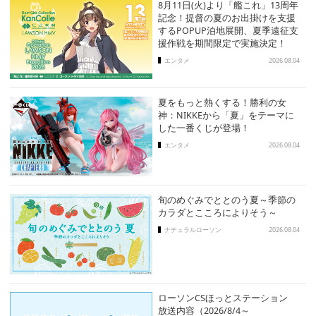
8月11日(火)より「艦これ」13周年
記念！提督の夏のお出掛けを支援
するPOPUP泊地展開、夏季遠征支
援作戦を期間限定で実施決定！
エンタメ
2026.08.04
夏をもっと熱くする！勝利の女
神：NIKKEから「夏」をテーマに
した一番くじが登場！
エンタメ
2026.08.04
旬のめぐみでととのう夏～季節の
カラダとこころによりそう～
ナチュラルローソン
2026.08.04
ローソンCSほっとステーション
放送内容（2026/8/4～