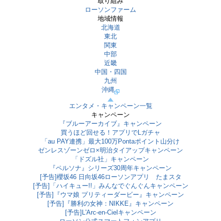
取り組み
ローソンファーム
地域情報
北海道
東北
関東
中部
近畿
中国・四国
九州
沖縄
エンタメ・キャンペーン一覧
キャンペーン
『ブルーアーカイブ』キャンペーン
買うほど回せる！アプリでLガチャ
「au PAY連携」最大100万Pontaポイント山分け
ゼンレスゾーンゼロ×明治タイアップキャンペーン
「ドズル社」キャンペーン
『ペルソナ』シリーズ30周年キャンペーン
[予告]櫻坂46 日向坂46ローソンアプリ たまスタ
[予告]「ハイキュー!!」みんなでぐんぐんキャンペーン
[予告]『ウマ娘 プリティーダービー』キャンペーン
[予告]『勝利の女神：NIKKE』キャンペーン
[予告]L'Arc-en-Cielキャンペーン