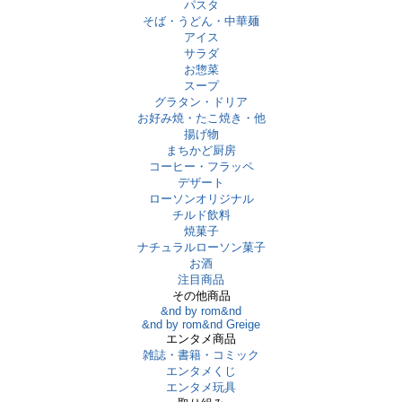
パスタ
そば・うどん・中華麺
アイス
サラダ
お惣菜
スープ
グラタン・ドリア
お好み焼・たこ焼き・他
揚げ物
まちかど厨房
コーヒー・フラッペ
デザート
ローソンオリジナル
チルド飲料
焼菓子
ナチュラルローソン菓子
お酒
注目商品
その他商品
&nd by rom&nd
&nd by rom&nd Greige
エンタメ商品
雑誌・書籍・コミック
エンタメくじ
エンタメ玩具