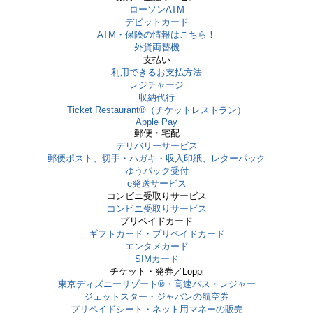
ローソンATM
デビットカード
ATM・保険の情報はこちら！
外貨両替機
支払い
利用できるお支払方法
レジチャージ
収納代行
Ticket Restaurant®（チケットレストラン）
Apple Pay
郵便・宅配
デリバリーサービス
郵便ポスト、切手・ハガキ・収入印紙、レターパック
ゆうパック受付
e発送サービス
コンビニ受取りサービス
コンビニ受取りサービス
プリペイドカード
ギフトカード・プリペイドカード
エンタメカード
SIMカード
チケット・発券／Loppi
東京ディズニーリゾート®・⾼速バス・レジャー
ジェットスター・ジャパンの航空券
プリペイドシート・ネット用マネーの販売