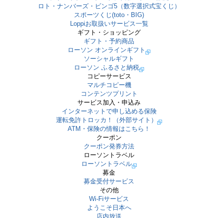
ロト・ナンバーズ・ビンゴ5（数字選択式宝くじ）
スポーツくじ(toto・BIG)
Loppiお取扱いサービス一覧
ギフト・ショッピング
ギフト・予約商品
ローソン オンラインギフト
ソーシャルギフト
ローソン ふるさと納税
コピーサービス
マルチコピー機
コンテンツプリント
サービス加入・申込み
インターネットで申し込める保険
運転免許トロッカ！（外部サイト）
ATM・保険の情報はこちら！
クーポン
クーポン発券方法
ローソントラベル
ローソントラベル
募金
募金受付サービス
その他
Wi-Fiサービス
ようこそ日本へ
店内放送