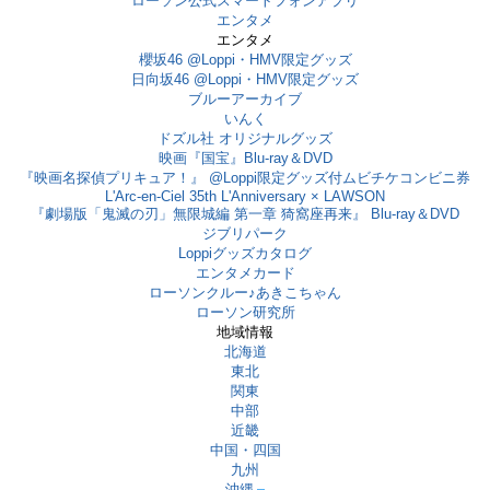
ローソン公式スマートフォンアプリ
エンタメ
エンタメ
櫻坂46 @Loppi・HMV限定グッズ
日向坂46 @Loppi・HMV限定グッズ
ブルーアーカイブ
いんく
ドズル社 オリジナルグッズ
映画『国宝』Blu-ray＆DVD
『映画名探偵プリキュア！』 @Loppi限定グッズ付ムビチケコンビニ券
L'Arc-en-Ciel 35th L'Anniversary × LAWSON
『劇場版「鬼滅の刃」無限城編 第一章 猗窩座再来』 Blu-ray＆DVD
ジブリパーク
Loppiグッズカタログ
エンタメカード
ローソンクルー♪あきこちゃん
ローソン研究所
地域情報
北海道
東北
関東
中部
近畿
中国・四国
九州
沖縄