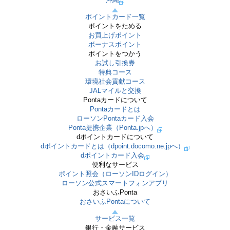
ポイントカード一覧
ポイントをためる
お買上げポイント
ボーナスポイント
ポイントをつかう
お試し引換券
特典コース
環境社会貢献コース
JALマイルと交換
Pontaカードについて
Pontaカードとは
ローソンPontaカード入会
Ponta提携企業（Ponta.jpへ）
dポイントカードについて
dポイントカードとは（dpoint.docomo.ne.jpへ）
dポイントカード入会
便利なサービス
ポイント照会（ローソンIDログイン）
ローソン公式スマートフォンアプリ
おさいふPonta
おさいふPontaについて
サービス一覧
銀行・金融サービス