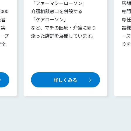
「ファーマシーローソン」
店舗
000
介護相談窓口を併設する
専門
患者
「ケアローソン」
専任
を実
など、マチの医療・介護に寄り
設様
オープ
添った店舗を展開しています。
ーズ
で全
りを
詳しくみる