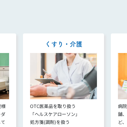
くすり・介護
院様
OTC医薬品を取り扱う
病院
ーダ
「ヘルスケアローソン」
舗、
して
処方箋(調剤)を扱う
ど、