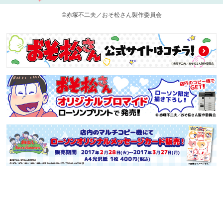
©赤塚不二夫／おそ松さん製作委員会