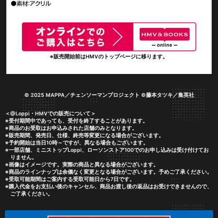
※販売開始前はHMVのトップページに移ります。
© 2025 MAPPA／チェンソーマンプロジェクト ©藤本タツキ／集英社
＜@Loppi・HMVでの販売について＞
※受付期間中であっても、受付を終了することがあります。
※商品のお受取はお申込みされた店舗のみとなります。
※販売期間、発売日、仕様、終売等変更になる場合がございます。
※予約開始は当日10時～ですが、異なる場合もございます。
※一部店舗、ミニストップLoppi、ローソンストア100でのお申し込みは受け付けてお
りません。
※画像はイメージです。実際の商品と異なる場合がございます。
※商品のラインナップは余儀なく変更となる場合がございます。予めご了承ください。
※受取可能期間はご案内する受取可能日から7日です。
※購入代金をお支払い後のキャンセル、商品お渡し後の返品はお受けできませんので、
ご了承ください。